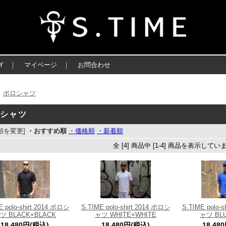
Y
｜
マイページ
｜
お問合わせ
ポロシャツ
＞
ロシャツ
順を変更]
・おすすめ順
・価格順
・新着順
全 [4] 商品中 [1-4] 商品を表示してい
E polo-shirt 2014 ポロシ
S.TIME polo-shirt 2014 ポロシ
S.TIME polo-
ツ BLACK×BLACK
ャツ WHITE×WHITE
ャツ BL
18,480円(税込)
18,480円(税込)
18,48