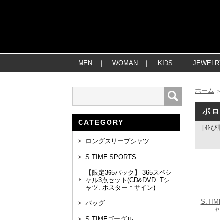
MEN
｜
WOMAN
｜
KIDS
｜
JEWELR
ホーム
ポ
CATEGORY
[並び
ロングスリーブシャツ
S.TIME SPORTS
【限定365パック】 365スペシ
ャル3点セット(CD&DVD. Tシ
ャツ. ポスター＊サイン)
S.TIM
バッグ
ャ
S.TIMEゴーグル