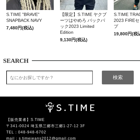
S.TIME "BRAVE"
【限定】S.TIME ヤクブ
S.TIME TRA
SNAPBACK NAVY
ーツはやめろ バックパ
2023 FIR
ック2023 Limited
プ
7,480円(税込)
Edition
19,800円(税
9,130円(税込)
SEARCH
検索
【販売業者】S.TIME
〒341-0024 埼玉県三郷市三郷1-27-12 3F
TEL：
048-948-6702
mail：
s.timejeans2012@gmail.com