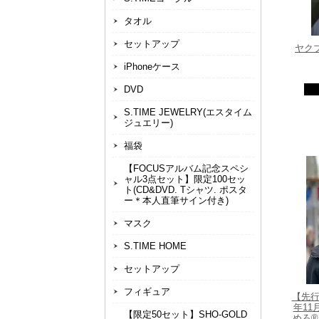
タオル
セットアップ
ヤク
iPhoneケース
DVD
S.TIME JEWELRY(エスタイム
ジュエリー)
福袋
【FOCUSアルバム記念スペシ
ャル3点セット】限定100セッ
ト(CD&DVD. Tシャツ. ポスタ
ー＊本人直筆サイン付き)
マスク
S.TIME HOME
セットアップ
フィギュア
【先行
年11
【限定50セット】SHO-GOLD
めろ®マ