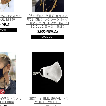
めろ®マスク C
【先行予約注文開始 発売2020
AGE 日本製
年11月3日】ヤクブーツはやめ
ろ®マスク YELLOW/TURQUO
0円(税込)
ISE BLUE 日本製【限定】
D OUT
3,850円(税込)
SOLD OUT
めろ®マスク B
【限定】S.TIME BRAVE マス
OLD 日本製
ク2021 【WHITE】