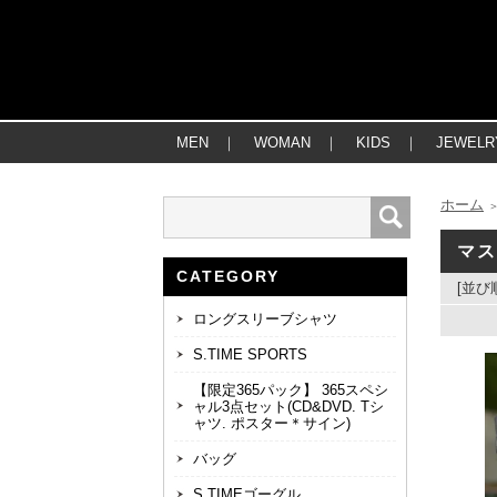
MEN
｜
WOMAN
｜
KIDS
｜
JEWELR
ホーム
マ
CATEGORY
[並び
ロングスリーブシャツ
S.TIME SPORTS
【限定365パック】 365スペシ
ャル3点セット(CD&DVD. Tシ
ャツ. ポスター＊サイン)
バッグ
S.TIMEゴーグル