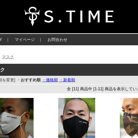
Y
｜
マイページ
｜
お問合わせ
マスク
＞
スク
順を変更]
・おすすめ順
・価格順
・新着順
全 [11] 商品中 [1-11] 商品を表示して