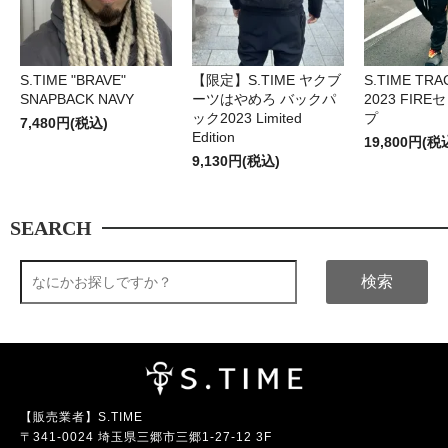
S.TIME "BRAVE"
【限定】S.TIME ヤクブ
S.TIME TRA
SNAPBACK NAVY
ーツはやめろ バックパ
2023 FIR
ック2023 Limited
プ
7,480円(税込)
Edition
19,800円(税
9,130円(税込)
SEARCH
検索
【販売業者】S.TIME
〒341-0024 埼玉県三郷市三郷1-27-12 3F