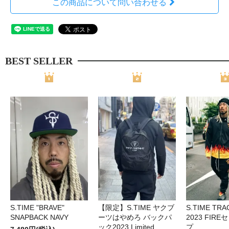
この商品について問い合わせる
BEST SELLER
S.TIME "BRAVE"
【限定】S.TIME ヤクブ
S.TIME TRA
SNAPBACK NAVY
ーツはやめろ バックパ
2023 FIR
ック2023 Limited
プ