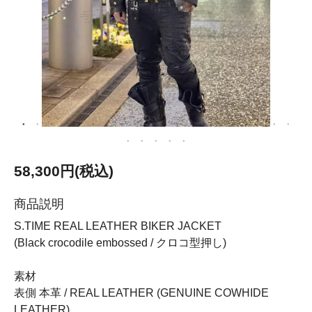
58,300円(税込)
商品説明
S.TIME REAL LEATHER BIKER JACKET
(Black crocodile embossed / クロコ型押し)
素材
表側 本革 / REAL LEATHER (GENUINE COWHIDE
LEATHER)