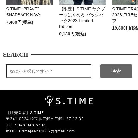
S.TIME "BRAVE"
【限定】S.TIME ヤクブ
S.TIME TRA
SNAPBACK NAVY
ーツはやめろ バックパ
2023 FIR
ック2023 Limited
プ
7,480円(税込)
Edition
19,800円(税
9,130円(税込)
SEARCH
検索
【販売業者】S.TIME
〒341-0024 埼玉県三郷市三郷1-27-12 3F
TEL：
048-948-6702
mail：
s.timejeans2012@gmail.com