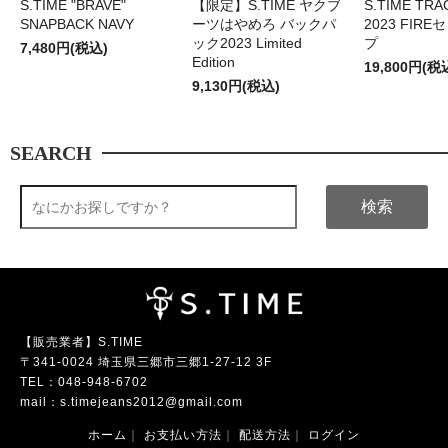
S.TIME "BRAVE"
【限定】S.TIME ヤクブ
S.TIME TRA
SNAPBACK NAVY
ーツはやめろ バックパ
2023 FIR
ック2023 Limited
プ
7,480円(税込)
Edition
19,800円(税
9,130円(税込)
SEARCH
検索
【販売業者】S.TIME
〒341-0024 埼玉県三郷市三郷1-27-12 3F
TEL：
048-948-6702
mail：
s.timejeans2012@gmail.com
ホーム
｜
お支払い方法
｜
配送方法
｜
ログイン