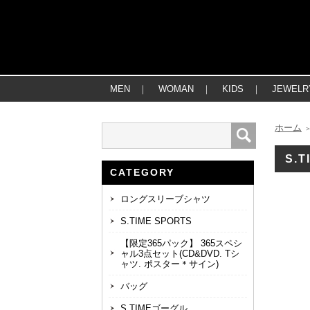
MEN
｜
WOMAN
｜
KIDS
｜
JEWELR
ホーム
S.T
CATEGORY
ロングスリーブシャツ
S.TIME SPORTS
【限定365パック】 365スペシ
ャル3点セット(CD&DVD. Tシ
ャツ. ポスター＊サイン)
バッグ
S.TIMEゴーグル