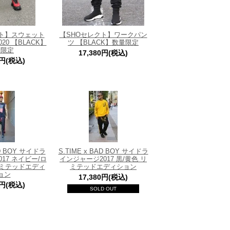
クト】スウェット
【SHOセレクト】ワークパン
20 【BLACK】
ツ 【BLACK】数量限定
量限定
17,380円(税込)
0円(税込)
AD BOY サイドラ
S.TIME x BAD BOY サイドラ
17 ネイビー/ロ
インジャージ2017 黒/黄色 リ
リミテッドエディ
ミテッドエディション
ョン
17,380円(税込)
0円(税込)
SOLD OUT