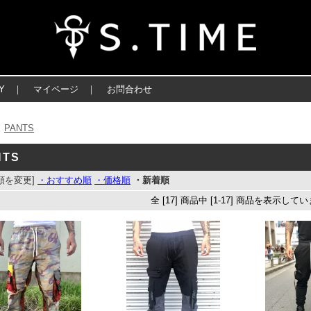
Y
｜
マイページ
｜
お問合わせ
PANTS
＞
NTS
順を変更]
・おすすめ順
・価格順
・新着順
全 [17] 商品中 [1-17] 商品を表示して