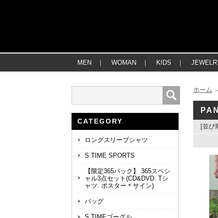
MEN
｜
WOMAN
｜
KIDS
｜
JEWELR
ホーム
PA
CATEGORY
[並び
ロングスリーブシャツ
S.TIME SPORTS
【限定365パック】 365スペシ
ャル3点セット(CD&DVD. Tシ
ャツ. ポスター＊サイン)
バッグ
S.TIMEゴーグル